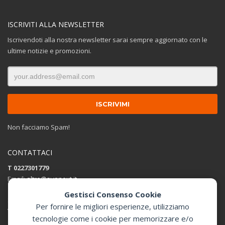
ISCRIVITI ALLA NEWSLETTER
Iscrivendoti alla nostra newsletter sarai sempre aggiornato con le
ultime notizie e promozioni.
Non facciamo Spam!
CONTATTACI
T 0227301779
Email:
altro@sunnext.it
Gestisci Consenso Cookie
SUNNEXT SRL
Per fornire le migliori esperienze, utilizziamo
Via Perugino 44 , 20093 Cologno Monzese (MI)
tecnologie come i cookie per memorizzare e/o