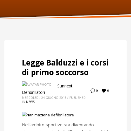
ORARI UFFICIO
Lunedi:
9am – 6pm
Martedi:
9am – 6pm
Mercoledi:
9am – 6pm
Giovedi:
9am – 6pm
Venerdi:
9am – 6pm
Sabato:
Chiuso
Domenica:
Chiuso
Legge Balduzzi e i corsi
di primo soccorso
Sunnext
0
0
Defibrillatori
MERCOLEDÌ, 24 GIUGNO 2015
/
PUBLISHED
IN
NEWS
Nell'ambito sportivo sta diventando