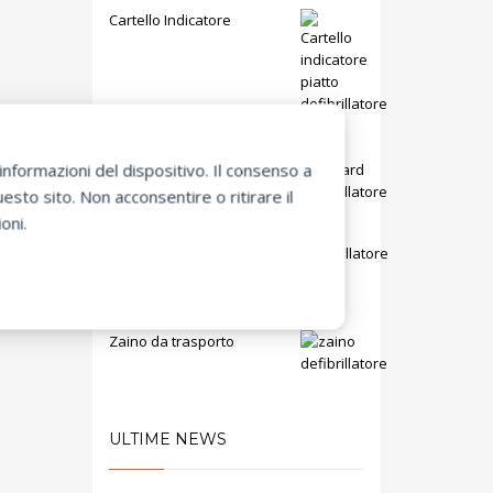
Cartello Indicatore
SD data card DDC-50AE
nformazioni del dispositivo. Il consenso a
sto sito. Non acconsentire o ritirare il
oni.
Defibrillatore Lifeline View
DCF-E2310
Zaino da trasporto
ULTIME NEWS