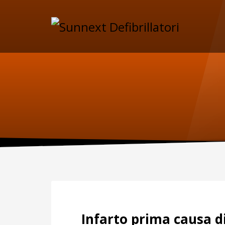
SUPPORTO
MAN
Specif
Telefono:
manute
per il D
0227301779
Fax:
0256561201
Sca
Infarto prima causa d