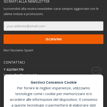
ISCRIVITI ALLA NEWSLETTER
Iscrivendoti alla nostra newsletter sarai sempre aggiornato con le
ultime notizie e promozioni.
Non facciamo Spam!
CONTATTACI
T 0227301779
Email:
altro@sunnext.it
Gestisci Consenso Cookie
SUNNEXT SRL
Per fornire le migliori esperienze, utilizziamo
Via Perugino 44 , 20093 Cologno Monzese (MI)
tecnologie come i cookie per memorizzare e/o
accedere alle informazioni del dispositivo. Il consenso
Apri in Google Maps
a queste tecnologie ci permetterà di elaborare dati