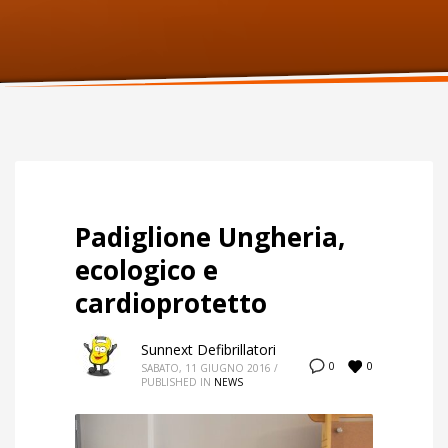
ORARI UFFICIO
Lunedi:
9am – 6pm
Martedi:
9am – 6pm
Mercoledi:
9am – 6pm
Giovedi:
9am – 6pm
Venerdi:
9am – 6pm
Sabato:
Chiuso
Domenica:
Chiuso
Padiglione Ungheria,
ecologico e
cardioprotetto
Sunnext Defibrillatori
0
0
SABATO, 11 GIUGNO 2016
/
PUBLISHED IN
NEWS