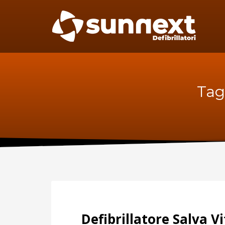
SUPPORTO
MAN
Specif
Telefono:
manute
per il D
0227301779
Fax:
0256561201
Sca
Tag
Defibrillatore Salva V