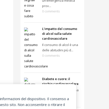
un’emergenza medica
prov...
0 comments
L’impatto del consumo
di alcol sulla salute
cardiovascolare
Il consumo di alcol è una
delle abitudini più d...
0 comments
Diabete e cuore: il
rischio cardiovascolare
Il diabete non è solo una
malattia metabolica: ...
nformazioni del dispositivo. Il consenso a
0 comments
sto sito. Non acconsentire o ritirare il