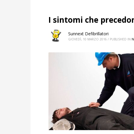
I sintomi che precedon
Sunnext Defibrillatori
GIOVEDÌ, 10 MARZO 2016
/
PUBLISHED IN
N