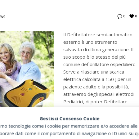
0
0
EWS
Il Defibrillatore semi-automatico
esterno è uno strumento
salvavita di ultima generazione. Il
suo scopo è lo stesso del più
comune defibrillatore ospedaliero.
Serve a rilasciare una scarica
elettrica calcolata a 150 J per un
paziente adulto e la possibilità,
attraverso degli speciali elettrodi
Pediatrici, di poter Defibrillare
bambini sotto gli otto anni con
scariche più
Gestisci Consenso Cookie
zziamo tecnologie come i cookie per memorizzare e/o accedere alle i
orare dati come il comportamento di navigazione o ID unici su que