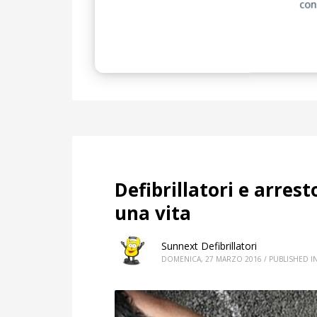
con
ARRESTO CARDIACO
BATTERIA AL LITIO
DEFIBRILLAT
DEFIBRILLATORE SEMIAUTOMATICO
DEFIBRILLATORE S
ELETTRODI PEDIATRICI
LIFELINE AED
OMOLOGAZIONE I
Defibrillatori e arres
una vita
Sunnext Defibrillatori
DOMENICA, 27 MARZO 2016
/
PUBLISHED I