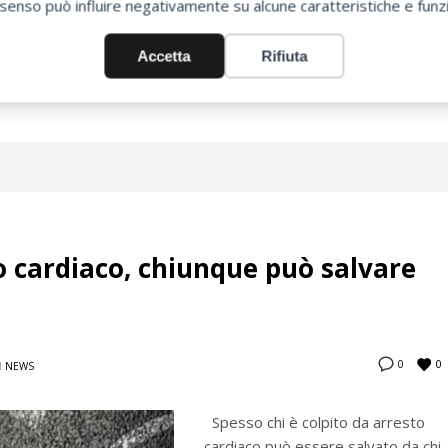
senso può influire negativamente su alcune caratteristiche e funzi
ORE
DEFIBRILLATORE AUTOMATICO
DEFIBRILLATORE AUTOMATICO ESTERNO
Accetta
Rifiuta
EMIAUTOMATICO ESTERNO
DEFIBRILLAZIONE PRECOCE
ELETTRODI DEFIBRILLATORE
P66
STRUMENTO SALVAVITA
SUNNEXT
USO DEFIBRILLATORE
to cardiaco, chiunque può salvare
0
0
N
NEWS
Spesso chi è colpito da arresto
cardiaco può essere salvato da chi