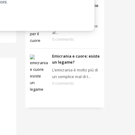
oni.
Fumo passivo: un rischio
per il cuore
Il fumo passivo, noto
anche come esposizione
al...
0 comments
Emicrania e cuore: esiste
un legame?
L’emicrania è molto più di
un semplice mal di t...
0 comments