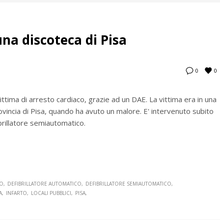
na discoteca di Pisa
0
0
ttima di arresto cardiaco, grazie ad un DAE. La vittima era in una
ovincia di Pisa, quando ha avuto un malore. E' intervenuto subito
brillatore semiautomatico.
SO
DEFIBRILLATORE AUTOMATICO
DEFIBRILLATORE SEMIAUTOMATICO
A
INFARTO
LOCALI PUBBLICI
PISA