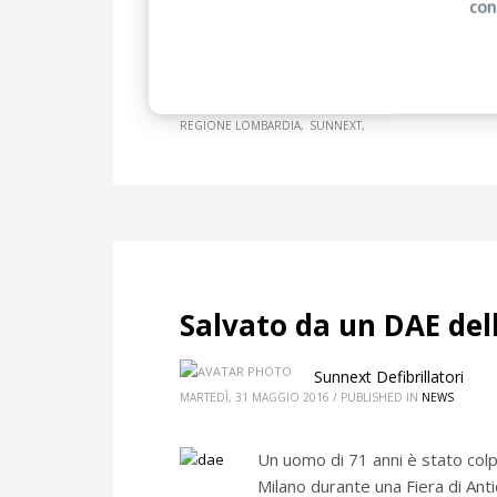
con
A PORTATA DI CUORE
ARRESTO CARDIACO
DAE
DEC
REGIONE LOMBARDIA
SUNNEXT
Salvato da un DAE del
Sunnext Defibrillatori
MARTEDÌ, 31 MAGGIO 2016
/
PUBLISHED IN
NEWS
Un uomo di 71 anni è stato colp
Milano durante una Fiera di Anti