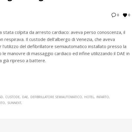
0
0
a stata colpita da arresto cardiaco: aveva perso conoscenza, il
n respirava. Il custode dell'albergo di Venezia, che aveva
l'utilizzo del defibrillatore semiautomatico installato presso la
o le manovre di massaggio cardiaco ed infine utilizzando il DAE in
a già ripreso a battere.
SD
CUSTODE
DAE
DEFIBRILLATORE SEMIAUTOMATICO
HOTEL
INFARTO
RTO
SUNNEXT