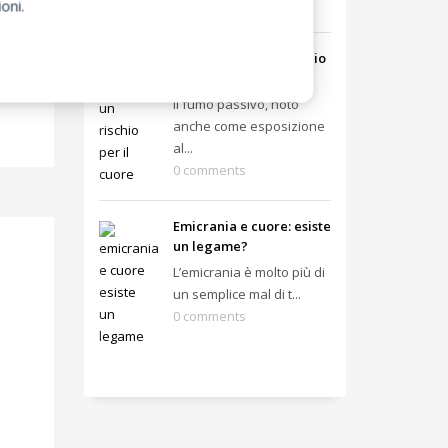
oni.
0 comments
Fumo passivo: un rischio
per il cuore
Il fumo passivo, noto
anche come esposizione
al...
0 comments
Emicrania e cuore: esiste
un legame?
L’emicrania è molto più di
un semplice mal di t...
0 comments