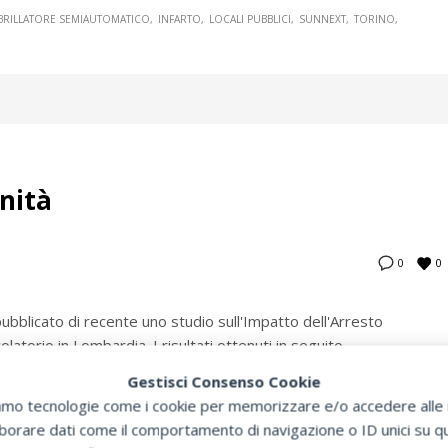
BRILLATORE SEMIAUTOMATICO
INFARTO
LOCALI PUBBLICI
SUNNEXT
TORINO
nità
0
0
pubblicato di recente uno studio sull'Impatto dell'Arresto
olatorio in Lombardia. I risultati ottenuti in seguito
ttività di primo soccorso con mezzi come ambulanze e
Gestisci Consenso Cookie
ti interessanti per quanto riguarda l'utilizzo del defibrillatore
zziamo tecnologie come i cookie per memorizzare e/o accedere alle i
ni in caso di malore e conseguente perdita di conoscenza.
orare dati come il comportamento di navigazione o ID unici su que