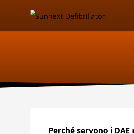
SUPPORTO
MAN
Specif
Telefono:
manute
per il D
0227301779
Fax:
0256561201
Sca
Perché servono i DAE 