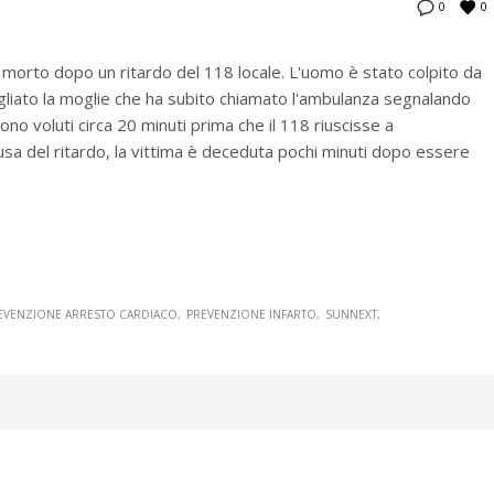
0
0
morto dopo un ritardo del 118 locale. L'uomo è stato colpito da
egliato la moglie che ha subito chiamato l'ambulanza segnalando
sono voluti circa 20 minuti prima che il 118 riuscisse a
usa del ritardo, la vittima è deceduta pochi minuti dopo essere
EVENZIONE ARRESTO CARDIACO
PREVENZIONE INFARTO
SUNNEXT