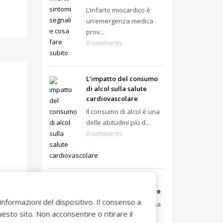
L’infarto miocardico è
un’emergenza medica
prov...
0 comments
L’impatto del consumo
di alcol sulla salute
cardiovascolare
Il consumo di alcol è una
delle abitudini più d...
0 comments
Diabete e cuore: il
rischio cardiovascolare
nformazioni del dispositivo. Il consenso a
Il diabete non è solo una
sto sito. Non acconsentire o ritirare il
malattia metabolica: ...