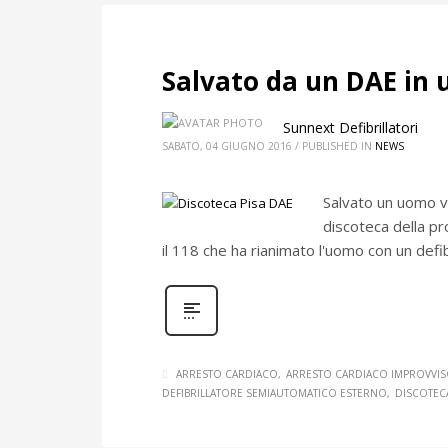
Salvato da un DAE in u
Sunnext Defibrillatori
SABATO, 04 GIUGNO 2016
/
PUBLISHED IN
NEWS
Salvato un uomo vi
discoteca della pr
il 118 che ha rianimato l'uomo con un defi
ARRESTO CARDIACO
ARRESTO CARDIACO IMPROVVI
DEFIBRILLATORE SEMIAUTOMATICO ESTERNO
DISCOTEC