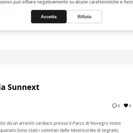
senso può influire negativamente su alcune caratteristiche e funzi
Accetta
Rifiuta
RETO BALDUZZI
DEFIBRILLATORE SEMIAUTOMATICO
INFARTO
MALORE
la Sunnext
0
0
ito da un arresto cardiaco presso il Parco di Novegro vicino
quariato.Sono stati i volontari della Misericordia di Segrate,