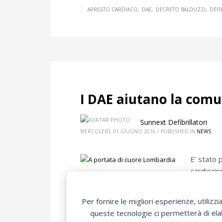
ARRESTO CARDIACO
DAE
DECRETO BALDUZZI
DEFI
I DAE aiutano la comu
Sunnext Defibrillatori
MERCOLEDÌ, 01 GIUGNO 2016
/
PUBLISHED IN
NEWS
E' stato 
cardiocirc
all'osservazione per circa un anno dell'a
conseguente ricovero in ospedale, sono sta
Per fornire le migliori esperienze, utili
semiautomatico e l'intervento dei cittadi
queste tecnologie ci permetterà di elab