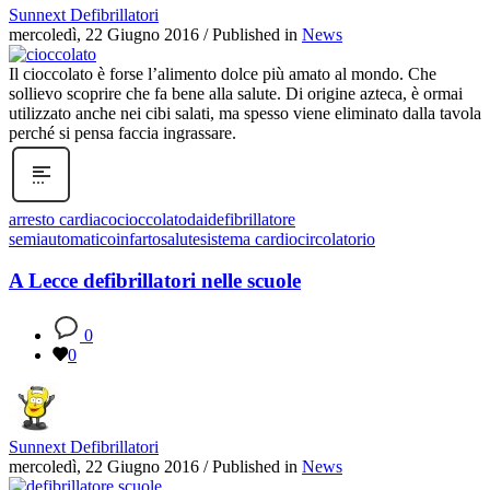
Sunnext Defibrillatori
mercoledì, 22 Giugno 2016
/
Published in
News
Il cioccolato è forse l’alimento dolce più amato al mondo. Che
sollievo scoprire che fa bene alla salute. Di origine azteca, è ormai
utilizzato anche nei cibi salati, ma spesso viene eliminato dalla tavola
perché si pensa faccia ingrassare.
arresto cardiaco
cioccolato
dai
defibrillatore
semiautomatico
infarto
salute
sistema cardiocircolatorio
A Lecce defibrillatori nelle scuole
0
0
Sunnext Defibrillatori
mercoledì, 22 Giugno 2016
/
Published in
News