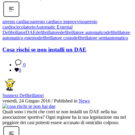
arresto cardiaco
arresto cardiaco improvviso
arresto
cardiocircolatorio
Automatic External
Defibrillator
DAE
defibrillatore
defibrillatore automatico
defibrillatore
automatico esterno
defibrillatore costo
defibrillatore semiautomatico
Cosa rischi se non installi un DAE
0
0
Sunnext Defibrillatori
venerdì, 24 Giugno 2016
/
Published in
News
Quali sono i rischi che corri se non installi un DAE nella tua
associazione sportiva? Ogni regione ha la sua legislazione ma nel
peggiore dei casi potresti essere accusato di omicidio colposo.