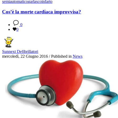
semiautomatico
garlasco
infarto
Cos’è la morte cardiaca improvvisa?
0
0
Sunnext Defibrillatori
mercoledì, 22 Giugno 2016
/
Published in
News