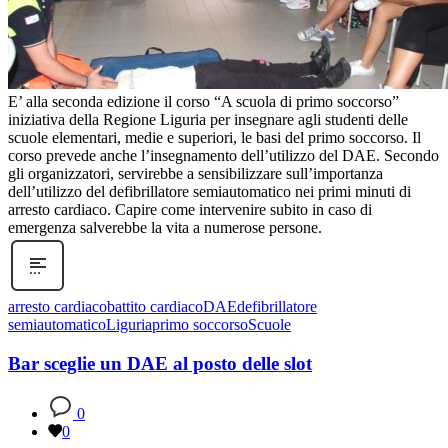
E’ alla seconda edizione il corso “A scuola di primo soccorso”
iniziativa della Regione Liguria per insegnare agli studenti delle
scuole elementari, medie e superiori, le basi del primo soccorso. Il
corso prevede anche l’insegnamento dell’utilizzo del DAE. Secondo
gli organizzatori, servirebbe a sensibilizzare sull’importanza
dell’utilizzo del defibrillatore semiautomatico nei primi minuti di
arresto cardiaco. Capire come intervenire subito in caso di
emergenza salverebbe la vita a numerose persone.
arresto cardiaco
battito cardiaco
DAE
defibrillatore
semiautomatico
Liguria
primo soccorso
Scuole
Bar sceglie un DAE al posto delle slot
0
0