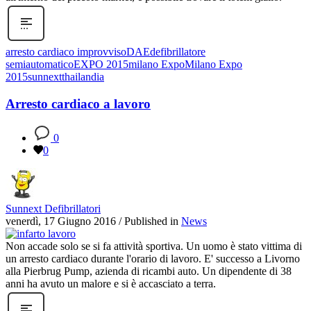
arresto cardiaco improvviso
DAE
defibrillatore
semiautomatico
EXPO 2015
milano Expo
Milano Expo
2015
sunnext
thailandia
Arresto cardiaco a lavoro
0
0
Sunnext Defibrillatori
venerdì, 17 Giugno 2016
/
Published in
News
Non accade solo se si fa attività sportiva. Un uomo è stato vittima di
un arresto cardiaco durante l'orario di lavoro. E' successo a Livorno
alla Pierbrug Pump, azienda di ricambi auto. Un dipendente di 38
anni ha avuto un malore e si è accasciato a terra.