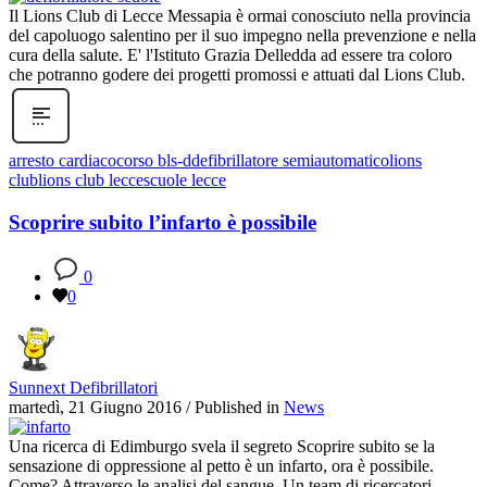
Il Lions Club di Lecce Messapia è ormai conosciuto nella provincia
del capoluogo salentino per il suo impegno nella prevenzione e nella
cura della salute. E' l'Istituto Grazia Delledda ad essere tra coloro
che potranno godere dei progetti promossi e attuati dal Lions Club.
arresto cardiaco
corso bls-d
defibrillatore semiautomatico
lions
club
lions club lecce
scuole lecce
Scoprire subito l’infarto è possibile
0
0
Sunnext Defibrillatori
martedì, 21 Giugno 2016
/
Published in
News
Una ricerca di Edimburgo svela il segreto Scoprire subito se la
sensazione di oppressione al petto è un infarto, ora è possibile.
Come? Attraverso le analisi del sangue. Un team di ricercatori