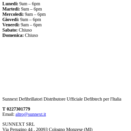
Lunedi:
9am – 6pm
Martedi:
9am – 6pm
Mercoledi:
9am – 6pm
Giovedi:
9am – 6pm
Venerdi:
9am – 6pm
Sabato:
Chiuso
Domenica:
Chiuso
Sunnext Defibrillatori Distributore Ufficiale Defibtech per l'Italia
T 0227301779
Email:
altro@sunnext.it
SUNNEXT SRL
Via Perugino 44 , 20093 Cologno Monzese (MI)