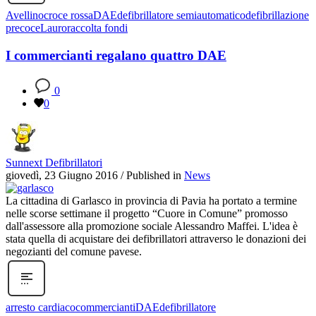
Avellino
croce rossa
DAE
defibrillatore semiautomatico
defibrillazione
precoce
Lauro
raccolta fondi
I commercianti regalano quattro DAE
0
0
Sunnext Defibrillatori
giovedì, 23 Giugno 2016
/
Published in
News
La cittadina di Garlasco in provincia di Pavia ha portato a termine
nelle scorse settimane il progetto “Cuore in Comune” promosso
dall'assessore alla promozione sociale Alessandro Maffei. L'idea è
stata quella di acquistare dei defibrillatori attraverso le donazioni dei
negozianti del comune pavese.
arresto cardiaco
commercianti
DAE
defibrillatore