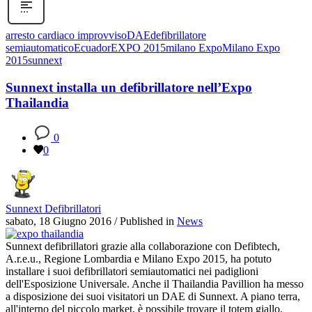
arresto cardiaco improvviso
DAE
defibrillatore
semiautomatico
Ecuador
EXPO 2015
milano Expo
Milano Expo
2015
sunnext
Sunnext installa un defibrillatore nell’Expo
Thailandia
0
0
Sunnext Defibrillatori
sabato, 18 Giugno 2016
/
Published in
News
Sunnext defibrillatori grazie alla collaborazione con Defibtech,
A.r.e.u., Regione Lombardia e Milano Expo 2015, ha potuto
installare i suoi defibrillatori semiautomatici nei padiglioni
dell'Esposizione Universale. Anche il Thailandia Pavillion ha messo
a disposizione dei suoi visitatori un DAE di Sunnext. A piano terra,
all'interno del piccolo market, è possibile trovare il totem giallo.