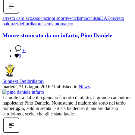
arresto cardiaco
associazioni sportive
ciclismo
ciclista
DAE
decreto
balduzzi
defibrillatore semiautomatico
Muore stroncato da un infarto, Pino Daniele
0
0
Sunnext Defibrillatori
martedì, 21 Giugno 2016
/
Published in
News
La notte tra il 4 e il 5 gennaio è morto d'infarto, il grande cantautore
napoletano Pino Daniele. Nonostante il malore sia sorto nel tardo
pomeriggio, solo in serata l'artista ha deciso di andare dal suo
cardiologo, scelta che gli è stata fatale.