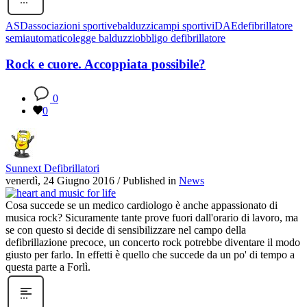
ASD
associazioni sportive
balduzzi
campi sportivi
DAE
defibrillatore
semiautomatico
legge balduzzi
obbligo defibrillatore
Rock e cuore. Accoppiata possibile?
0
0
Sunnext Defibrillatori
venerdì, 24 Giugno 2016
/
Published in
News
Cosa succede se un medico cardiologo è anche appassionato di
musica rock? Sicuramente tante prove fuori dall'orario di lavoro, ma
se con questo si decide di sensibilizzare nel campo della
defibrillazione precoce, un concerto rock potrebbe diventare il modo
giusto per farlo. In effetti è quello che succede da un po' di tempo a
questa parte a Forlì.