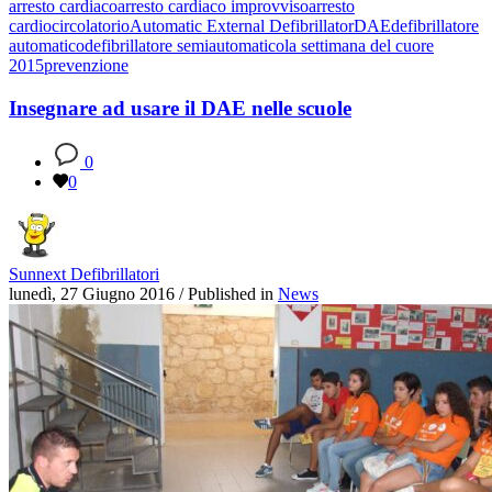
arresto cardiaco
arresto cardiaco improvviso
arresto
cardiocircolatorio
Automatic External Defibrillator
DAE
defibrillatore
automatico
defibrillatore semiautomatico
la settimana del cuore
2015
prevenzione
Insegnare ad usare il DAE nelle scuole
0
0
Sunnext Defibrillatori
lunedì, 27 Giugno 2016
/
Published in
News