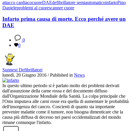
attacco cardiaco
cuore
DAE
defibrillatore semiautomatico
infarto
Pino
Daniele
problemi al cuore
scanner cuore
Infarto prima causa di morte. Ecco perché avere un
DAE
0
0
Sunnext Defibrillatori
lunedì, 20 Giugno 2016
/
Published in
News
In questo ultimo periodo si è parlato molto dei problemi derivati
dall'assunzione della carne rossa e del documento diffuso
dall'Organizzazione Mondiale della Sanità. La colpa principale che
l'Oms imputava alle carni rosse era quella di aumentare le probabilità
dell'insorgenza del cancro. Coscienti di quanto sia importante
prevenire malattie come il tumore, non bisogna dimenticare che la
causa più diffusa di decesso nei paesi occidentalizzati del mondo
rimane comunque l'infarto.