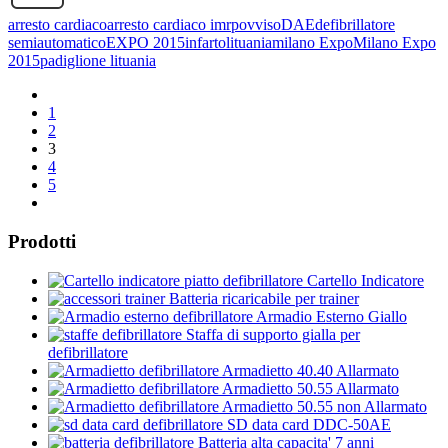
arresto cardiaco
arresto cardiaco imrpovviso
DAE
defibrillatore
semiautomatico
EXPO 2015
infarto
lituania
milano Expo
Milano Expo
2015
padiglione lituania
1
2
3
4
5
Prodotti
Cartello Indicatore
Batteria ricaricabile per trainer
Armadio Esterno Giallo
Staffa di supporto gialla per
defibrillatore
Armadietto 40.40 Allarmato
Armadietto 50.55 Allarmato
Armadietto 50.55 non Allarmato
SD data card DDC-50AE
Batteria alta capacita' 7 anni