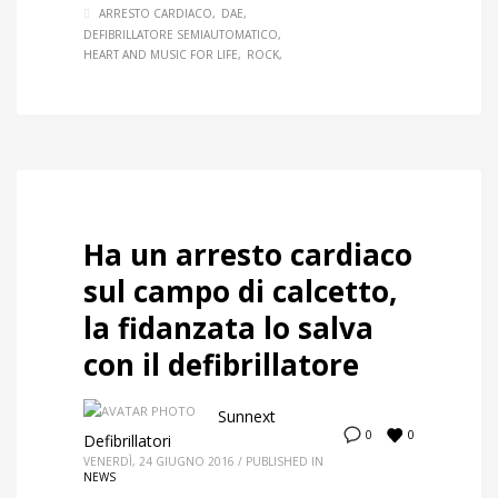
ARRESTO CARDIACO
DAE
DEFIBRILLATORE SEMIAUTOMATICO
HEART AND MUSIC FOR LIFE
ROCK
Ha un arresto cardiaco
sul campo di calcetto,
la fidanzata lo salva
con il defibrillatore
Sunnext
0
0
Defibrillatori
VENERDÌ, 24 GIUGNO 2016
/
PUBLISHED IN
NEWS