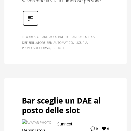
salverebbe la vita a numerose persone.
ARRESTO CARDIACO
BATTITO CARDIACO
DAE
DEFIBRILLATORE SEMIAUTOMATICO
LIGURIA
PRIMO SOCCORSO
SCUOLE
Bar sceglie un DAE al
posto delle slot
Sunnext
0
0
Defibrillatori