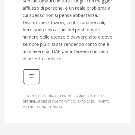
semiautomatico in tutti i luoghi con maggior
afflusso di persone, è un reale problema a
cui spesso non si pensa abbastanza.
Discoteche, stazioni, centri commerciali,
fiere sono solo alcuni dei posti dove il
numero delle utenze è davvero alto e dove
sempre più ci si sta rendendo conto che è
utile avere un DAE per intervenire in caso
di arresto cardiaco.
ARRESTO CARDIACO
CENTRO COMMERCIALE
DAE
DEFIBRILLATORE SEMIAUTOMATICO
EXPO 2015
INFARTO
MILANO
SIENA
SUNNEXT