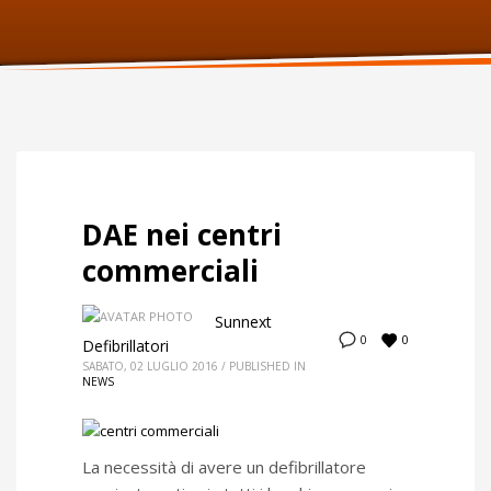
ORARI UFFICIO
Lunedi:
9am – 6pm
Martedi:
9am – 6pm
Mercoledi:
9am – 6pm
Giovedi:
9am – 6pm
Venerdi:
9am – 6pm
Sabato:
Chiuso
Domenica:
Chiuso
DAE nei centri
commerciali
Sunnext
0
0
Defibrillatori
SABATO, 02 LUGLIO 2016
/
PUBLISHED IN
NEWS
La necessità di avere un defibrillatore