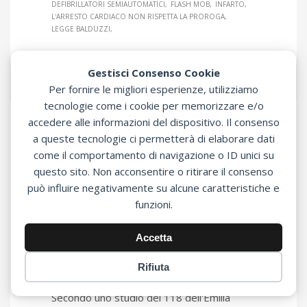
DEFIBRILLATORI SEMIAUTOMATICI
FLASH MOB
INFARTO
L'ARRESTO CARDIACO NON RISPETTA LA PROROGA
LEGGE BALDUZZI
Gestisci Consenso Cookie
Per fornire le migliori esperienze, utilizziamo
tecnologie come i cookie per memorizzare e/o
accedere alle informazioni del dispositivo. Il consenso
a queste tecnologie ci permetterà di elaborare dati
Cos’è la morte
come il comportamento di navigazione o ID unici su
cardiaca improvvisa?
questo sito. Non acconsentire o ritirare il consenso
può influire negativamente su alcune caratteristiche e
funzioni.
Sunnext
0
0
Defibrillatori
MERCOLEDÌ, 22 GIUGNO 2016
/
PUBLISHED
Accetta
IN
NEWS
Rifiuta
Secondo uno studio del 118 dell'Emilia