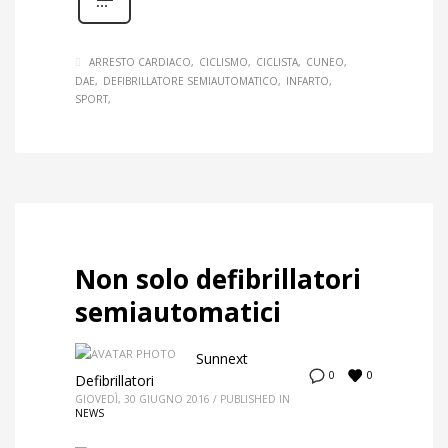
ARRESTO CARDIACO
CICLISMO
CICLISTA
CUNEO
DAE
DEFIBRILLATORE SEMIAUTOMATICO
INFARTO
SPORT
Non solo defibrillatori
semiautomatici
Sunnext
0
0
Defibrillatori
GIOVEDÌ, 30 GIUGNO 2016
/
PUBLISHED IN
NEWS