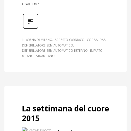
esanime.
ARENA DI MILANO
ARRESTO CARDIACO
CORSA
DAE
DEFIBRILLATORE SEMIAUTOMATICO
DEFIBRILLATORE SEMIAUTOMATICO ESTERNO
INFARTO
MILANO
STRAMILANO
La settimana del cuore
2015